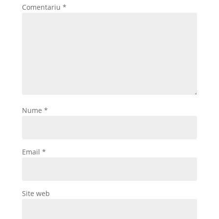
Comentariu
*
Nume
*
Email
*
Site web