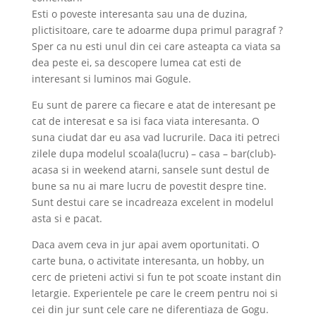
Esti o poveste interesanta sau una de duzina,
plictisitoare, care te adoarme dupa primul paragraf ?
Sper ca nu esti unul din cei care asteapta ca viata sa
dea peste ei, sa descopere lumea cat esti de
interesant si luminos mai Gogule.
Eu sunt de parere ca fiecare e atat de interesant pe
cat de interesat e sa isi faca viata interesanta. O
suna ciudat dar eu asa vad lucrurile. Daca iti petreci
zilele dupa modelul scoala(lucru) – casa – bar(club)-
acasa si in weekend atarni, sansele sunt destul de
bune sa nu ai mare lucru de povestit despre tine.
Sunt destui care se incadreaza excelent in modelul
asta si e pacat.
Daca avem ceva in jur apai avem oportunitati. O
carte buna, o activitate interesanta, un hobby, un
cerc de prieteni activi si fun te pot scoate instant din
letargie. Experientele pe care le creem pentru noi si
cei din jur sunt cele care ne diferentiaza de Gogu.