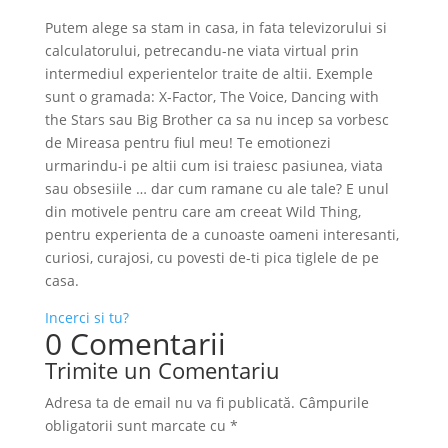
Putem alege sa stam in casa, in fata televizorului si
calculatorului, petrecandu-ne viata virtual prin
intermediul experientelor traite de altii. Exemple
sunt o gramada: X-Factor, The Voice, Dancing with
the Stars sau Big Brother ca sa nu incep sa vorbesc
de Mireasa pentru fiul meu! Te emotionezi
urmarindu-i pe altii cum isi traiesc pasiunea, viata
sau obsesiile … dar cum ramane cu ale tale? E unul
din motivele pentru care am creeat Wild Thing,
pentru experienta de a cunoaste oameni interesanti,
curiosi, curajosi, cu povesti de-ti pica tiglele de pe
casa.
Incerci si tu?
0 Comentarii
Trimite un Comentariu
Adresa ta de email nu va fi publicată.
Câmpurile
obligatorii sunt marcate cu
*