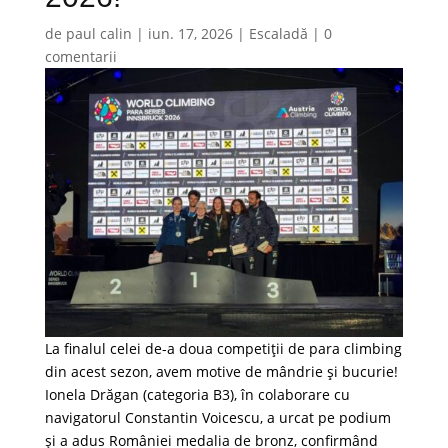
de
paul calin
|
iun. 17, 2026
|
Escaladă
|
0
comentarii
La finalul celei de-a doua competiții de para climbing
din acest sezon, avem motive de mândrie și bucurie!
Ionela Drăgan (categoria B3), în colaborare cu
navigatorul Constantin Voicescu, a urcat pe podium
și a adus României medalia de bronz, confirmând