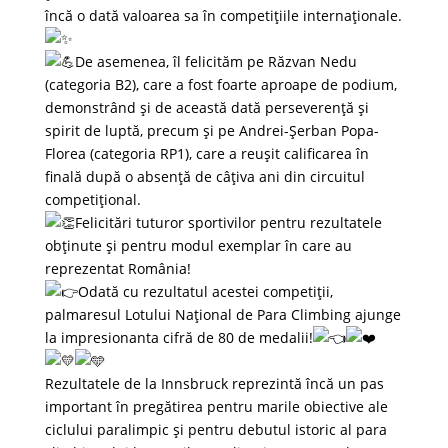
încă o dată valoarea sa în competițiile internaționale.
De asemenea, îl felicităm pe Răzvan Nedu
(categoria B2), care a fost foarte aproape de podium,
demonstrând și de această dată perseverență și
spirit de luptă, precum și pe Andrei-Șerban Popa-
Florea (categoria RP1), care a reușit calificarea în
finală după o absență de câțiva ani din circuitul
competițional.
Felicitări tuturor sportivilor pentru rezultatele
obținute și pentru modul exemplar în care au
reprezentat România!
Odată cu rezultatul acestei competiții,
palmaresul Lotului Național de Para Climbing ajunge
la impresionanta cifră de 80 de medalii!
Rezultatele de la Innsbruck reprezintă încă un pas
important în pregătirea pentru marile obiective ale
ciclului paralimpic și pentru debutul istoric al para