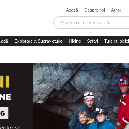
Acasă
Despre noi
Autori
ladă
Explorare & Supraviețuire
Hiking
Safari
Ture cu bicic