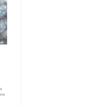
ie
bana