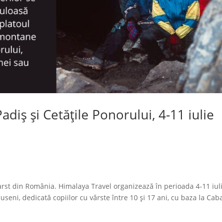
diș și Cetățile Ponorului, 4-11 iulie
arst din România. Himalaya Travel organizează în perioada 4-11 iul
seni, dedicată copiilor cu vârste între 10 și 17 ani, cu baza la Ca