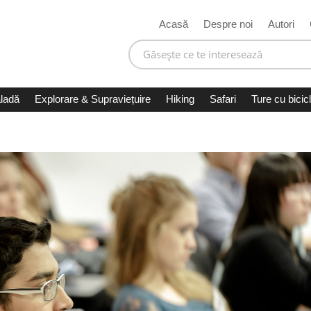
Acasă
Despre noi
Autori
ladă
Explorare & Supraviețuire
Hiking
Safari
Ture cu bicic