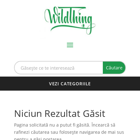
Niciun Rezultat Găsit
Pagina solicitată nu a putut fi găsită. Încearcă să
rafinezi căutarea sau folosește navigarea de mai sus
pentru a găsi postarea.