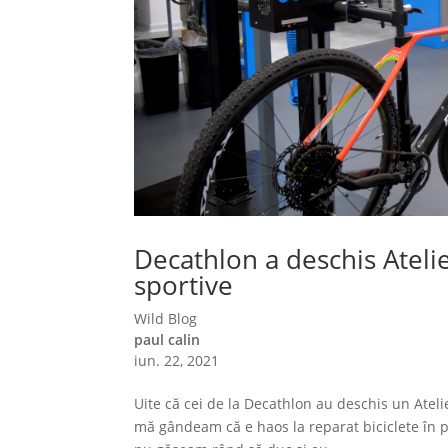
Decathlon a deschis Ateli
sportive
Wild Blog
paul calin
iun. 22, 2021
Uite că cei de la Decathlon au deschis un Atel
mă gândeam că e haos la reparat biciclete în pe