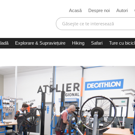
Acasă
Despre noi
Autori
ladă
Explorare & Supraviețuire
Hiking
Safari
Ture cu bicic