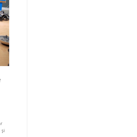
e
ar
 și