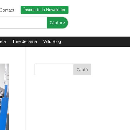
Înscrie-te la Newsletter
Contact
leta
Ture de iarnă
Wild Blog
Caută