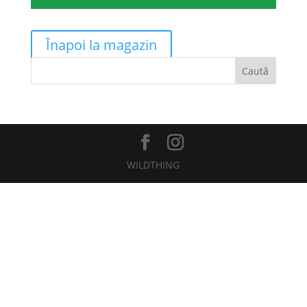
Înapoi la magazin
Caută
WILDTHING