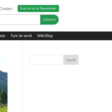
Înscrie-te la Newsletter
Contact
leta
Ture de iarnă
Wild Blog
Caută