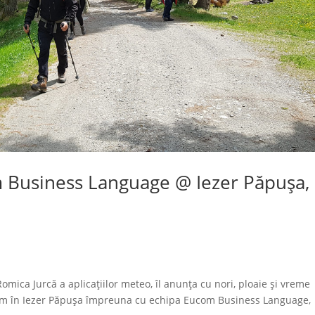
 Business Language @ Iezer Păpușa,
mica Jurcă a aplicațiilor meteo, îl anunța cu nori, ploaie și vreme
căm în Iezer Păpușa împreuna cu echipa Eucom Business Language,