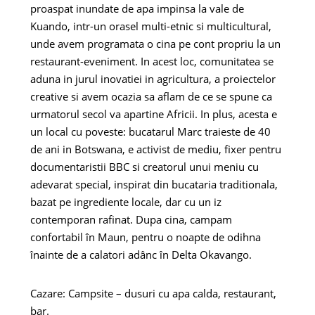
proaspat inundate de apa impinsa la vale de
Kuando, intr-un orasel multi-etnic si multicultural,
unde avem programata o cina pe cont propriu la un
restaurant-eveniment. In acest loc, comunitatea se
aduna in jurul inovatiei in agricultura, a proiectelor
creative si avem ocazia sa aflam de ce se spune ca
urmatorul secol va apartine Africii. In plus, acesta e
un local cu poveste: bucatarul Marc traieste de 40
de ani in Botswana, e activist de mediu, fixer pentru
documentaristii BBC si creatorul unui meniu cu
adevarat special, inspirat din bucataria traditionala,
bazat pe ingrediente locale, dar cu un iz
contemporan rafinat. Dupa cina, campam
confortabil în Maun, pentru o noapte de odihna
înainte de a calatori adânc în Delta Okavango.
Cazare: Campsite – dusuri cu apa calda, restaurant,
bar.