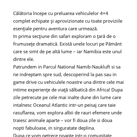
Călătoria începe cu preluarea vehiculelor 4×4
complet echipate și aprovizionate cu toate proviziile
esențiale pentru aventura care urmează.
In prima secțiune din safari exploram o țară de o
frumusețe dramatică. Există unele locuri pe Pământ
care se simt de pe altă lume – iar Namibia este unul
dintre ele.
Patrundem in Parcul National Namib-Naukluft si sa
ne indreptam spre sud, descoperind la pas sau in
game drive cu vehiculele noastre una dintre cele mai
intime experiențe de viață sălbatică din Africa! Dupa
zile petrecute pe cele mai inalte dune din lume care
intalnesc Oceanul Atlantic intr-un peisaj care taie
rasuflarea, vom explora albii de rauri efemere unde
traiesc animale aparte – vor fi doua zile si doua
nopti fabuloase, in singuratate deplina.
Dupa ce vom petrece noapte intr-o comunitate