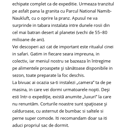
echipate complet ca de expeditie. Urmeaza tranzitul
pe asfalt pana la granita cu Parcul National Namib-
Naukluft, cu o oprire la pranz. Apusul ne va
surprinde in tabara instalata intre dunele rosii din
cel mai batran desert al planetei (vechi de 55–80
milioane de ani).
Vei descoperi azi cat de important este ritualul cinei
in safari. Gatim in fiecare seara impreuna, in
colectiv, iar meniul nostru se bazeaza în întregime
pe alimentele proaspete și sănătoase disponibile in
sezon, toate preparate la foc deschis.
La bivuac ai ocazia sa-ti instalezi „camera” ta de pe
masina, in care vei dormi urmatoarele nopti. Deși
esti într-o expediție, există anumite „luxuri” la care
nu renuntăm. Corturile noastre sunt spațioase și
calduroase, cu asternut de bumbac si saltele si
perne super comode. Iti recomandam doar sa iti
aduci propriul sac de dormit.