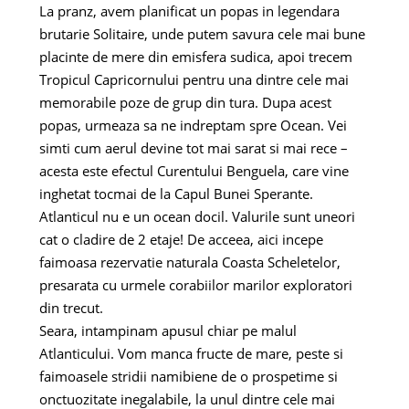
La pranz, avem planificat un popas in legendara
brutarie Solitaire, unde putem savura cele mai bune
placinte de mere din emisfera sudica, apoi trecem
Tropicul Capricornului pentru una dintre cele mai
memorabile poze de grup din tura. Dupa acest
popas, urmeaza sa ne indreptam spre Ocean. Vei
simti cum aerul devine tot mai sarat si mai rece –
acesta este efectul Curentului Benguela, care vine
inghetat tocmai de la Capul Bunei Sperante.
Atlanticul nu e un ocean docil. Valurile sunt uneori
cat o cladire de 2 etaje! De acceea, aici incepe
faimoasa rezervatie naturala Coasta Scheletelor,
presarata cu urmele corabiilor marilor exploratori
din trecut.
Seara, intampinam apusul chiar pe malul
Atlanticului. Vom manca fructe de mare, peste si
faimoasele stridii namibiene de o prospetime si
onctuozitate inegalabile, la unul dintre cele mai