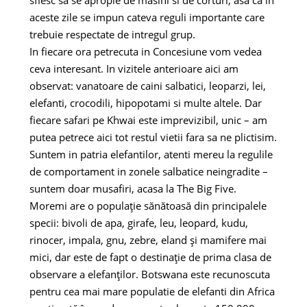
sfiesc sa se apropie de masini si de corturi, asa ca in
aceste zile se impun cateva reguli importante care
trebuie respectate de intregul grup.
In fiecare ora petrecuta in Concesiune vom vedea
ceva interesant. In vizitele anterioare aici am
observat: vanatoare de caini salbatici, leoparzi, lei,
elefanti, crocodili, hipopotami si multe altele. Dar
fiecare safari pe Khwai este imprevizibil, unic – am
putea petrece aici tot restul vietii fara sa ne plictisim.
Suntem in patria elefantilor, atenti mereu la regulile
de comportament in zonele salbatice neingradite –
suntem doar musafiri, acasa la The Big Five.
Moremi are o populație sănătoasă din principalele
specii: bivoli de apa, girafe, leu, leopard, kudu,
rinocer, impala, gnu, zebre, eland și mamifere mai
mici, dar este de fapt o destinație de prima clasa de
observare a elefanților. Botswana este recunoscuta
pentru cea mai mare populatie de elefanti din Africa