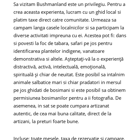
Sa vizitam Bushmanland este un privilegiu. Pentru a
crea aceasta experienta, lucram cu un ghid local si
platim taxe direct catre comunitate. Urmeaza sa
campam langa casele localnicilor si sa participam la
diverse activitati impreuna cu ei. Acestea pot fi: dans
si povesti la foc de tabara, safari pe jos pentru
identificarea plantelor indigene, vanatoare
demonstrativa si altele. Așteptați-vă la o experiență
distractivă, activă, intelectuală, emoțională,
spirituală și chiar de neuitat. Este posibil sa intalnim
animale salbatice mari si chiar pradatori in mersul
pe jos ghidati de bosimani si este posibil sa obtinem
permisiunea bosimanilor pentru a ii fotografia. De
asemenea, in sat se poate cumpara artizanat
autentic, de cea mai buna calitate, direct de la
artizani, la preturi foarte bune.
Incluse: toate mesele, taxa de rezervatie si campare,