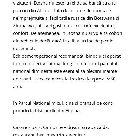
vizitatori. Etosha nu este la fel de sălbatică ca alte
parcuri din Africa – fata de locurile de campare
neîmprejmuite si facilitatile rustice din Botswana si
Zimbabwe, aici vei gasi infrastructură excelenta și
confort. De asemenea, in Etosha nu ai voie să cobori
din vehicule decât dacă te afli la un loc de picnic
desemnat.
Echipament personal recomandat: binoclu si aparat
foto cu obiectiv cat mai lung. In interiorul parcului
national dimineata este esential sa plecam inainte
de rasarit, ceea ce necesita trezirea la aprox. 5:30
a.m.
In Parcul National micul, cina si pranzul pe cont
propriu la bistrourile din Etosha.
Cazare ziua 7: Campsite – dusuri cu apa calda,
restaurant, bar, magazin suveniruri.