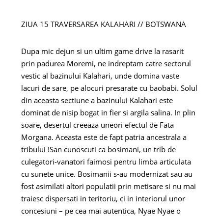
ZIUA 15 TRAVERSAREA KALAHARI // BOTSWANA
Dupa mic dejun si un ultim game drive la rasarit
prin padurea Moremi, ne indreptam catre sectorul
vestic al bazinului Kalahari, unde domina vaste
lacuri de sare, pe alocuri presarate cu baobabi. Solul
din aceasta sectiune a bazinului Kalahari este
dominat de nisip bogat in fier si argila salina. In plin
soare, desertul creeaza uneori efectul de Fata
Morgana. Aceasta este de fapt patria ancestrala a
tribului !San cunoscuti ca bosimani, un trib de
culegatori-vanatori faimosi pentru limba articulata
cu sunete unice. Bosimanii s-au modernizat sau au
fost asimilati altori populatii prin metisare si nu mai
traiesc dispersati in teritoriu, ci in interiorul unor
concesiuni – pe cea mai autentica, Nyae Nyae o