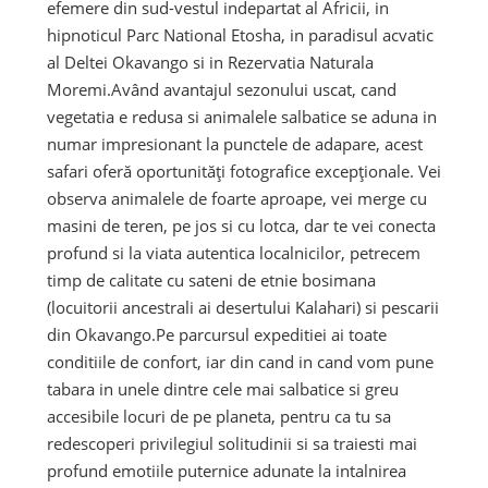
efemere din sud-vestul indepartat al Africii, in
hipnoticul Parc National Etosha, in paradisul acvatic
al Deltei Okavango si in Rezervatia Naturala
Moremi.Având avantajul sezonului uscat, cand
vegetatia e redusa si animalele salbatice se aduna in
numar impresionant la punctele de adapare, acest
safari oferă oportunități fotografice excepționale. Vei
observa animalele de foarte aproape, vei merge cu
masini de teren, pe jos si cu lotca, dar te vei conecta
profund si la viata autentica localnicilor, petrecem
timp de calitate cu sateni de etnie bosimana
(locuitorii ancestrali ai desertului Kalahari) si pescarii
din Okavango.Pe parcursul expeditiei ai toate
conditiile de confort, iar din cand in cand vom pune
tabara in unele dintre cele mai salbatice si greu
accesibile locuri de pe planeta, pentru ca tu sa
redescoperi privilegiul solitudinii si sa traiesti mai
profund emotiile puternice adunate la intalnirea