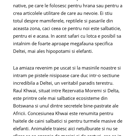
native, pe care le folosesc pentru hrana sau pentru a
crea articolele utilitare de care au nevoie. Ei stiu
totul despre mamiferele, reptilele si pasarile din
aceasta zona, caci ceea ce pentru noi este salbaticie,
pentru ei e acasa. In acest safari cu lotca e posibil sa
intalnim de foarte aproape megafauna specifica
Deltei, mai ales hipopotami si elefanti.
La amiaza revenim pe uscat si la masinile noastre si
intram pe pistele nisipoase care duc intr-o sectiune
incredibila a Deltei, un veritabil paradis terestru.
Raul Khwai, situat intre Rezervatia Moremi si Delta,
este printre cele mai salbatice ecosisteme din
Botswana si unul dintre secretele bine-pastrate ale
Africii. Concesiunea Khwai este renumita pentru
haitele de caini salbatici si pentru turmele masive de
elefanti. Animalele traiesc aici netulburate si nu se