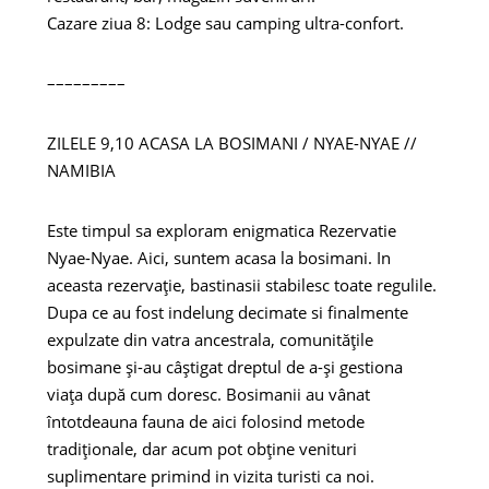
Cazare ziua 8: Lodge sau camping ultra-confort.
–––––––––
ZILELE 9,10 ACASA LA BOSIMANI / NYAE-NYAE //
NAMIBIA
Este timpul sa exploram enigmatica Rezervatie
Nyae-Nyae. Aici, suntem acasa la bosimani. In
aceasta rezervație, bastinasii stabilesc toate regulile.
Dupa ce au fost indelung decimate si finalmente
expulzate din vatra ancestrala, comunitățile
bosimane și-au câștigat dreptul de a-și gestiona
viața după cum doresc. Bosimanii au vânat
întotdeauna fauna de aici folosind metode
tradiționale, dar acum pot obține venituri
suplimentare primind in vizita turisti ca noi.