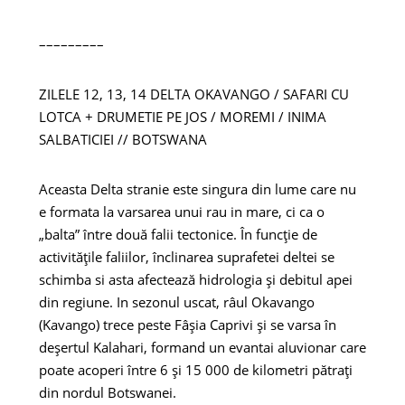
–––––––––
ZILELE 12, 13, 14 DELTA OKAVANGO / SAFARI CU
LOTCA + DRUMETIE PE JOS / MOREMI / INIMA
SALBATICIEI // BOTSWANA
Aceasta Delta stranie este singura din lume care nu
e formata la varsarea unui rau in mare, ci ca o
„balta” între două falii tectonice. În funcție de
activitățile faliilor, înclinarea suprafetei deltei se
schimba si asta afectează hidrologia și debitul apei
din regiune. In sezonul uscat, râul Okavango
(Kavango) trece peste Fâșia Caprivi și se varsa în
deșertul Kalahari, formand un evantai aluvionar care
poate acoperi între 6 și 15 000 de kilometri pătrați
din nordul Botswanei.