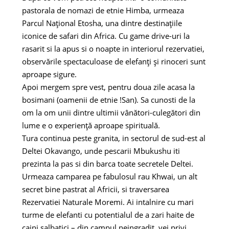
pastorala de nomazi de etnie Himba, urmeaza
Parcul Național Etosha, una dintre destinațiile
iconice de safari din Africa. Cu game drive-uri la
rasarit si la apus si o noapte in interiorul rezervatiei,
observările spectaculoase de elefanți și rinoceri sunt
aproape sigure.
Apoi mergem spre vest, pentru doua zile acasa la
bosimani (oamenii de etnie !San). Sa cunosti de la
om la om unii dintre ultimii vânători-culegători din
lume e o experiență aproape spirituală.
Tura continua peste granita, in sectorul de sud-est al
Deltei Okavango, unde pescarii Mbukushu iti
prezinta la pas si din barca toate secretele Deltei.
Urmeaza camparea pe fabulosul rau Khwai, un alt
secret bine pastrat al Africii, si traversarea
Rezervatiei Naturale Moremi. Ai intalnire cu mari
turme de elefanti cu potentialul de a zari haite de
caini salbatici – din campul neingradit, vei privi