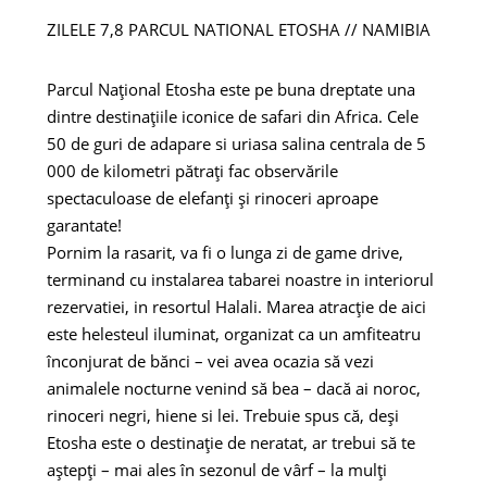
ZILELE 7,8 PARCUL NATIONAL ETOSHA // NAMIBIA
Parcul Național Etosha este pe buna dreptate una
dintre destinațiile iconice de safari din Africa. Cele
50 de guri de adapare si uriasa salina centrala de 5
000 de kilometri pătrați fac observările
spectaculoase de elefanți și rinoceri aproape
garantate!
Pornim la rasarit, va fi o lunga zi de game drive,
terminand cu instalarea tabarei noastre in interiorul
rezervatiei, in resortul Halali. Marea atracție de aici
este helesteul iluminat, organizat ca un amfiteatru
înconjurat de bănci – vei avea ocazia să vezi
animalele nocturne venind să bea – dacă ai noroc,
rinoceri negri, hiene si lei. Trebuie spus că, deși
Etosha este o destinație de neratat, ar trebui să te
aștepți – mai ales în sezonul de vârf – la mulți