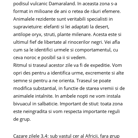
podisul vulcanic Damaraland. In aceasta zona s-a
format in milioane de ani o retea de râuri efemere.
Animalele rezidente sunt veritabili specialisti in
supravietuire: elefanti si lei adaptati la desert,
antilope oryx, struti, plante milenare. Acesta este si
ultimul fief de libertate al rinocerilor negri. Vei afla
cum sa le identifici urmele si comportamentul, cu
ceva noroc e posibil sa ii si vedem.
Ritmul si traseul acestor zile va fi de expeditie. Vom
opri des pentru a identifica urme, excremente si alte
semne si pentru a ne orienta. Traseul se poate
modifica substantial, in functie de starea vremii si de
animalele intalnite. In ambele nopti ne vom instala
bivuacul in salbaticie. Important de stiut: toata zona
este neingradita si vom respecta importante reguli
de grup.
Cazare zilele 3,4: sub vastul cer al Africii, fara grup