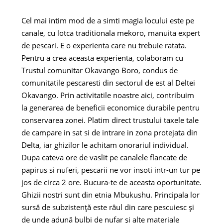
Cel mai intim mod de a simti magia locului este pe
canale, cu lotca traditionala mekoro, manuita expert
de pescari. E o experienta care nu trebuie ratata.
Pentru a crea aceasta experienta, colaboram cu
Trustul comunitar Okavango Boro, condus de
comunitatile pescaresti din sectorul de est al Deltei
Okavango. Prin activitatile noastre aici, contribuim
la generarea de beneficii economice durabile pentru
conservarea zonei. Platim direct trustului taxele tale
de campare in sat si de intrare in zona protejata din
Delta, iar ghizilor le achitam onorariul individual.
Dupa cateva ore de vaslit pe canalele flancate de
papirus si nuferi, pescarii ne vor insoti intr-un tur pe
jos de circa 2 ore. Bucura-te de aceasta oportunitate.
Ghizii nostri sunt din etnia Mbukushu. Principala lor
sursă de subzistență este râul din care pescuiesc și
de unde adună bulbi de nufar și alte materiale