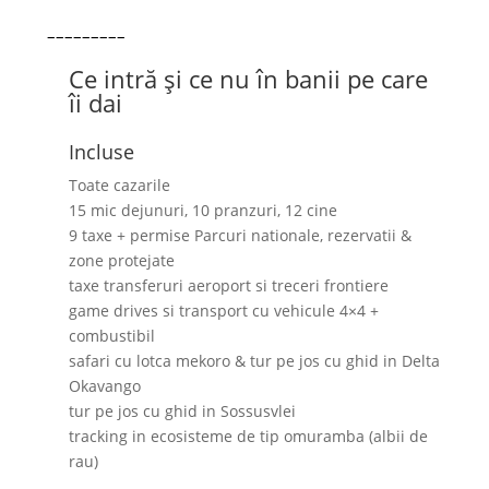
–––––––––
Ce intră și ce nu în banii pe care
îi dai
Incluse
Toate cazarile
15 mic dejunuri, 10 pranzuri, 12 cine
9 taxe + permise Parcuri nationale, rezervatii &
zone protejate
taxe transferuri aeroport si treceri frontiere
game drives si transport cu vehicule 4×4 +
combustibil
safari cu lotca mekoro & tur pe jos cu ghid in Delta
Okavango
tur pe jos cu ghid in Sossusvlei
tracking in ecosisteme de tip omuramba (albii de
rau)